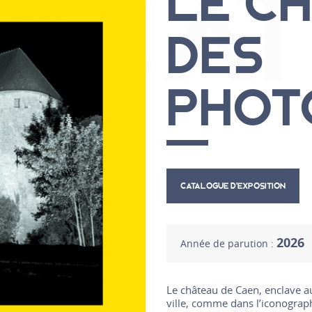
LICA
LE C
DES
PHOT
CATALOGUE D’EXPOSITION
2026
Année de parution :
Le château de Caen, enclave au
ville, comme dans l’iconograp