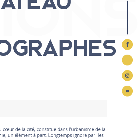
TION
HÂTEAU
Autour du musée
OGRAPHES
 cœur de la cité, constitue dans l’urbanisme de la
hie, un élément à part. Longtemps ignoré par les