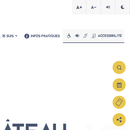
A+
A-
Accessibilité
JE SUIS
INFOS PRATIQUES
Informations pratiques
En famille, entre amis, en solo
En groupe