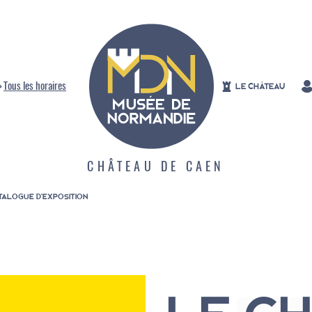
>
Tous les horaires
LE CHÂTEAU
CHÂTEAU DE CAEN
TALOGUE D'EXPOSITION
Aperçu des collections
Expositions
La vie des collections
Visites et animations
Tout l'agenda