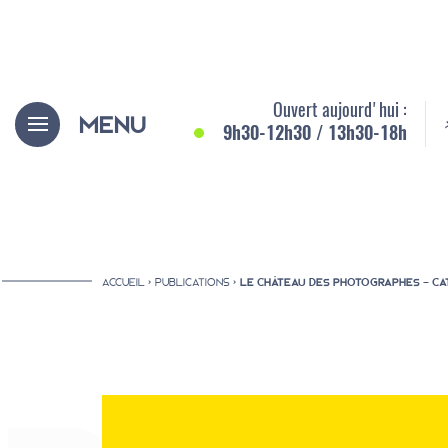
Aller
Panneau de gestion des cookies
au
contenu
principal
Ouvert aujourd'hui :
Menu
9h30-12h30 / 13h30-18h
ACCUEIL
PUBLICATIONS
LE CHÂTEAU DES PHOTOGRAPHES - CA
Fil
d'Ariane
Le musée et le château
Le musée et la ville
Le musée et la région