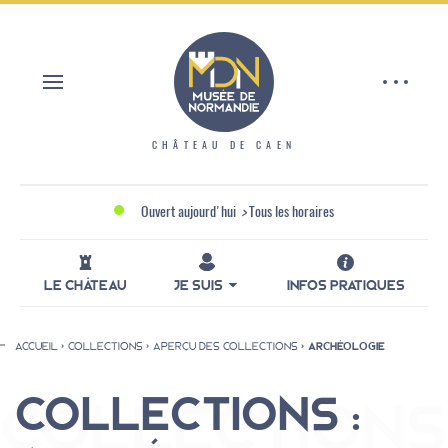
Aller
Panneau de gestion des cookies
au
contenu
principal
CHÂTEAU DE CAEN
Ouvert aujourd'hui
>
Tous les horaires
LE CHÂTEAU
JE SUIS
INFOS PRATIQUES
ACCUEIL
COLLECTIONS
APERÇU DES COLLECTIONS
ARCHÉOLOGIE
Fil
d'Ariane
COLLECTIONS :
COLLECTIONS