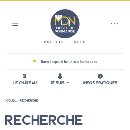
Aller
Panneau de gestion des cookies
au
contenu
principal
CHÂTEAU DE CAEN
Ouvert aujourd'hui
>
Tous les horaires
LE CHÂTEAU
JE SUIS
INFOS PRATIQUES
ACCUEIL
RECHERCHE
Fil
d'Ariane
RECHERCHE