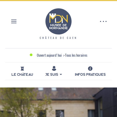
Aller
Panneau de gestion des cookies
au
contenu
principal
CHÂTEAU DE CAEN
Ouvert aujourd'hui
>
Tous les horaires
LE CHÂTEAU
JE SUIS
INFOS PRATIQUES