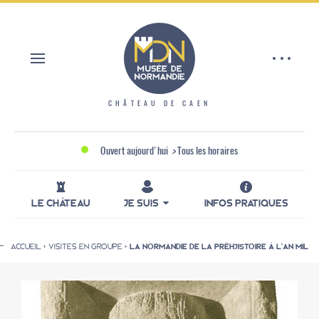
Aller
Panneau de gestion des cookies
au
contenu
principal
CHÂTEAU DE CAEN
Ouvert aujourd'hui
>
Tous les horaires
LE CHÂTEAU
JE SUIS
INFOS PRATIQUES
ACCUEIL
VISITES EN GROUPE
LA NORMANDIE DE LA PRÉHJISTOIRE À L'AN MIL
Fil
d'Ariane