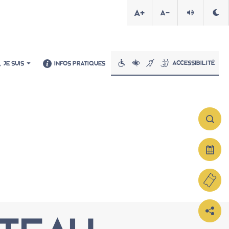
A+
A-
Accessibilité
JE SUIS
INFOS PRATIQUES
Informations pratiques
En famille, entre amis, en solo
En groupe