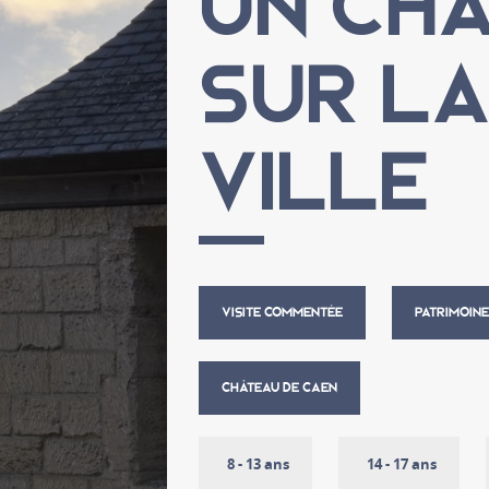
UN CH
SUR L
VILLE
VISITE COMMENTÉE
PATRIMOINE
CHÂTEAU DE CAEN
8 - 13 ans
14 - 17 ans