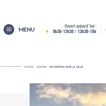
Aller
Panneau de gestion des cookies
au
contenu
principal
Ouvert aujourd'hui :
Menu
9h30-12h30 / 13h30-18h
ACCUEIL
AGENDA
UN CHÂTEAU SUR LA VILLE
Fil
d'Ariane
Le musée et le château
Le musée et la ville
Le musée et la région