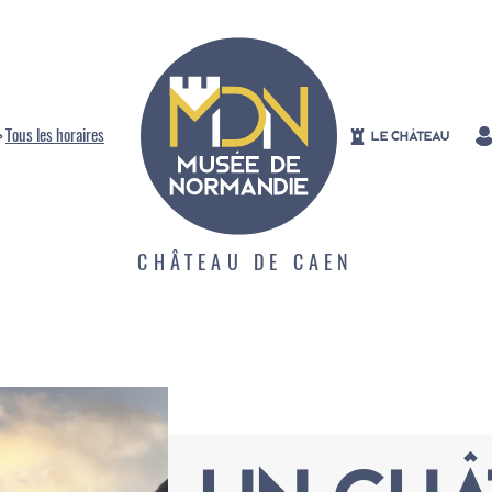
>
Tous les horaires
LE CHÂTEAU
CHÂTEAU DE CAEN
Aperçu des collections
Expositions
La vie des collections
Visites et animations
Tout l'agenda