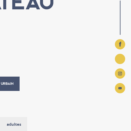
ÂTEAU
Autour du musée
A
 URBAIN
adultes