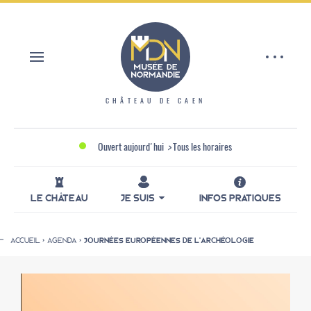
Aller
Panneau de gestion des cookies
au
contenu
principal
CHÂTEAU DE CAEN
Ouvert aujourd'hui
>
Tous les horaires
LE CHÂTEAU
JE SUIS
INFOS PRATIQUES
ACCUEIL
AGENDA
JOURNÉES EUROPÉENNES DE L'ARCHÉOLOGIE
Fil
d'Ariane