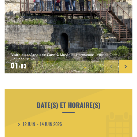
Visite du château de Caen
© Musée de Normandie - Ville de Caen /
Philippe Delval
01
03
/
DATE(S) ET HORAIRE(S)
12 JUIN - 14 JUIN 2026