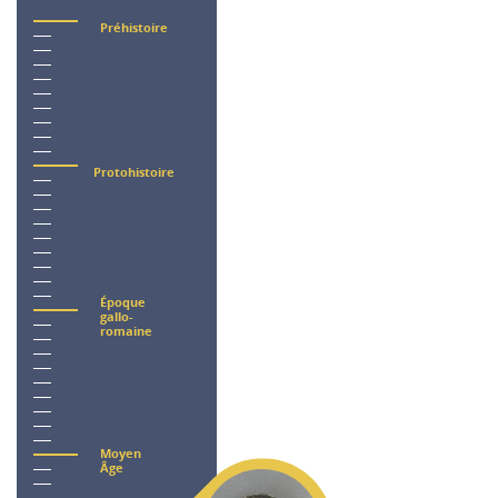
Préhistoire
Protohistoire
Époque
gallo-
romaine
Moyen
Âge