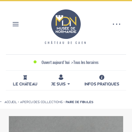
Aller
Panneau de gestion des cookies
au
contenu
principal
CHÂTEAU DE CAEN
Ouvert aujourd'hui
>
Tous les horaires
LE CHÂTEAU
JE SUIS
INFOS PRATIQUES
ACCUEIL
APERÇU DES COLLECTIONS
PAIRE DE FIBULES
Fil
d'Ariane