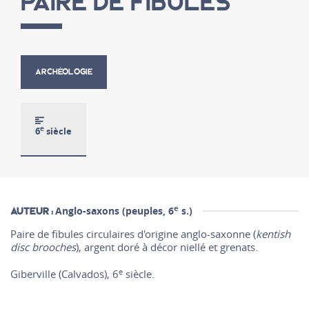
PAIRE DE FIBULES
ARCHÉOLOGIE
e
6
siècle
e
Anglo-saxons (peuples, 6
s.)
Auteur :
Paire de fibules circulaires d'origine anglo-saxonne (
kentish
disc brooches
), argent doré à décor niellé et grenats.
e
Giberville (Calvados), 6
siècle.