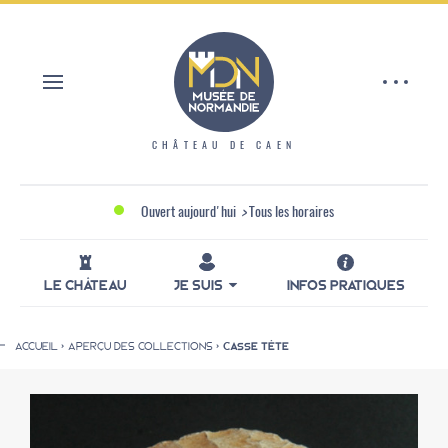
Aller
Panneau de gestion des cookies
au
contenu
principal
CHÂTEAU DE CAEN
Ouvert aujourd'hui
>
Tous les horaires
LE CHÂTEAU
JE SUIS
INFOS PRATIQUES
ACCUEIL
APERÇU DES COLLECTIONS
CASSE TÊTE
Fil
d'Ariane