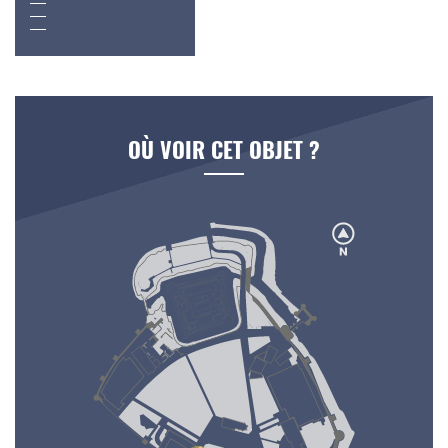
OÙ VOIR CET OBJET ?