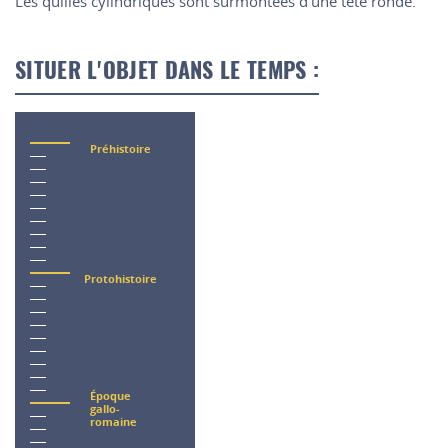
Les quilles cylindriques sont surmontées d'une tête ronde.
SITUER L'OBJET DANS LE TEMPS :
Préhistoire
Protohistoire
Époque
gallo-
romaine