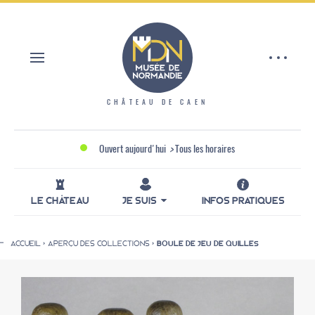
Aller
Panneau de gestion des cookies
au
contenu
principal
CHÂTEAU DE CAEN
Ouvert aujourd'hui
>
Tous les horaires
LE CHÂTEAU
JE SUIS
INFOS PRATIQUES
ACCUEIL
APERÇU DES COLLECTIONS
BOULE DE JEU DE QUILLES
Fil
d'Ariane