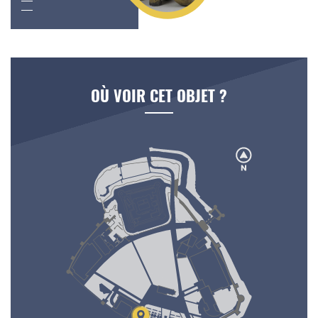
OÙ VOIR CET OBJET ?