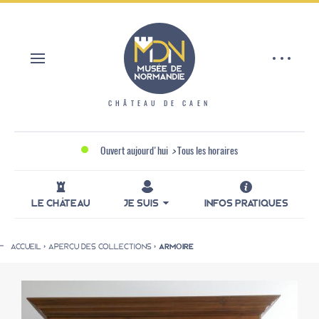
Aller
Panneau de gestion des cookies
au
contenu
principal
CHÂTEAU DE CAEN
Ouvert aujourd'hui
>
Tous les horaires
LE CHÂTEAU
JE SUIS
INFOS PRATIQUES
ACCUEIL
APERÇU DES COLLECTIONS
ARMOIRE
Fil
d'Ariane