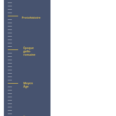
Protohistoire
Époque
gallo-
romaine
Moyen
Âge