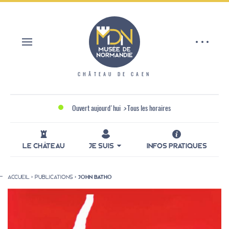
Aller
Panneau de gestion des cookies
au
contenu
principal
CHÂTEAU DE CAEN
Ouvert aujourd'hui
>
Tous les horaires
LE CHÂTEAU
JE SUIS
INFOS PRATIQUES
ACCUEIL
PUBLICATIONS
JOHN BATHO
Fil
d'Ariane