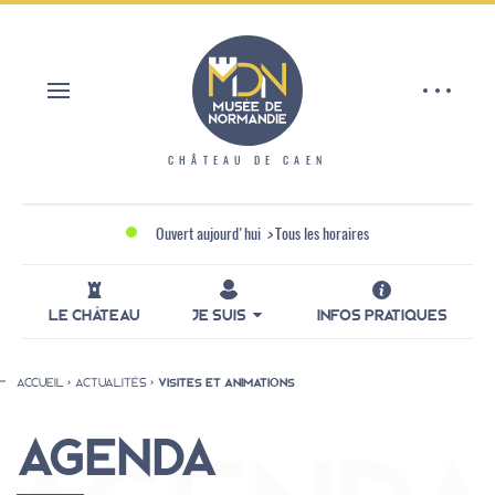
Aller
Panneau de gestion des cookies
au
contenu
principal
CHÂTEAU DE CAEN
Ouvert aujourd'hui
>
Tous les horaires
LE CHÂTEAU
JE SUIS
INFOS PRATIQUES
ACCUEIL
ACTUALITÉS
VISITES ET ANIMATIONS
Fil
d'Ariane
AGENDA