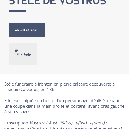
STÈLE DE VOSTRUS
ARCHÉOLOGIE
er
1
siècle
Stèle funéraire à fronton en pierre calcaire découverte à
Lisieux (Calvados) en 1861.
Elle est sculptée du buste d'un personnage idéalisé, tenant
une coupe dans la main droite et portant l'avant-bras gauche
à son visage.
L'inscription
Vostrus / Ausi . f(ilius) . u(ixit) . a(nnos)
/
(quadraginta) (Vostrus, fils d'Ausus, a vécu quatre-vingt ans),