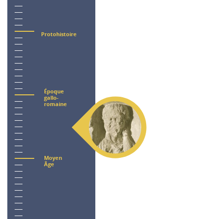
Protohistoire
Époque
gallo-
romaine
Moyen
Âge