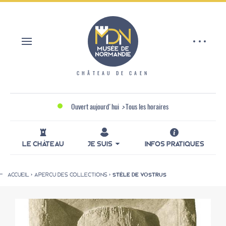
Aller
Panneau de gestion des cookies
au
contenu
principal
CHÂTEAU DE CAEN
Ouvert aujourd'hui
>
Tous les horaires
LE CHÂTEAU
JE SUIS
INFOS PRATIQUES
ACCUEIL
APERÇU DES COLLECTIONS
STÈLE DE VOSTRUS
Fil
d'Ariane