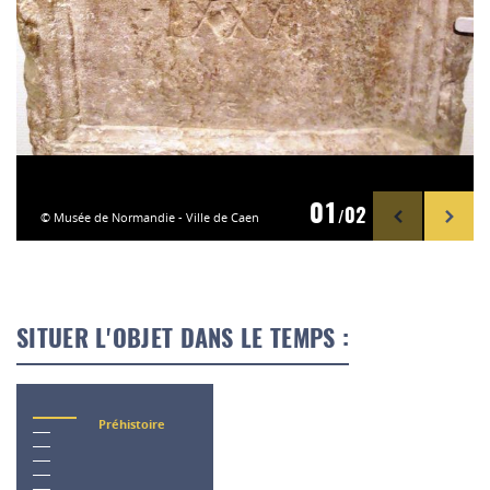
01
02
© Musée de Normandie - Ville de Caen
/
SITUER L'OBJET DANS LE TEMPS :
Préhistoire