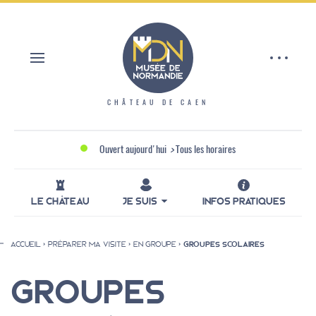
Aller
Panneau de gestion des cookies
au
contenu
principal
CHÂTEAU DE CAEN
Ouvert aujourd'hui
>
Tous les horaires
LE CHÂTEAU
JE SUIS
INFOS PRATIQUES
ACCUEIL
PRÉPARER MA VISITE
EN GROUPE
GROUPES SCOLAIRES
Fil
d'Ariane
GROUPES