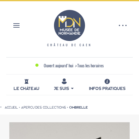
Aller
Panneau de gestion des cookies
au
contenu
principal
CHÂTEAU DE CAEN
Ouvert aujourd'hui
>
Tous les horaires
LE CHÂTEAU
JE SUIS
INFOS PRATIQUES
ACCUEIL
APERÇU DES COLLECTIONS
OMBRELLE
Fil
d'Ariane