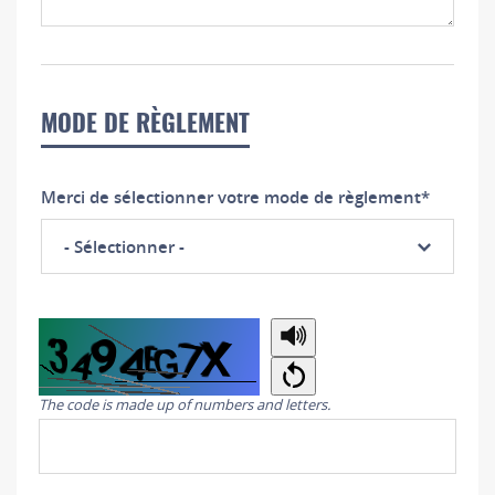
MODE DE RÈGLEMENT
Merci de sélectionner votre mode de règlement
*
- Sélectionner -
Copy
The code is made up of numbers and letters.
the
security
code