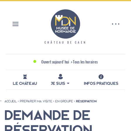
Aller
Panneau de gestion des cookies
au
contenu
principal
CHÂTEAU DE CAEN
Ouvert aujourd'hui
>
Tous les horaires
LE CHÂTEAU
JE SUIS
INFOS PRATIQUES
ACCUEIL
PRÉPARER MA VISITE
EN GROUPE
RÉSERVATION
Fil
DEMANDE DE
d'Ariane
RÉSERVATION