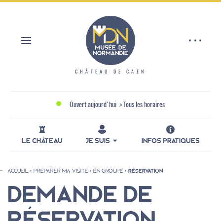
Aller
Panneau de gestion des cookies
au
contenu
principal
CHÂTEAU DE CAEN
Ouvert aujourd'hui
>
Tous les horaires
LE CHÂTEAU
JE SUIS
INFOS PRATIQUES
ACCUEIL
PRÉPARER MA VISITE
EN GROUPE
RÉSERVATION
Fil
DEMANDE DE
d'Ariane
RÉSERVATION