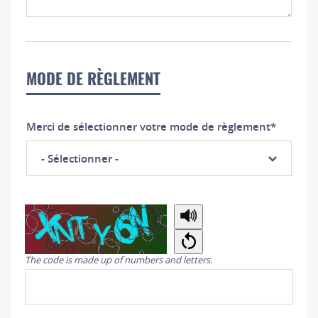
MODE DE RÈGLEMENT
Merci de sélectionner votre mode de règlement
*
- Sélectionner -
Copy
The code is made up of numbers and letters.
the
security
code