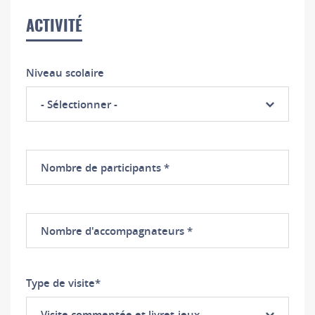
ACTIVITÉ
Niveau scolaire
- Sélectionner -
Nombre
de
participants
Nombre
d'accompagnateurs
Type de visite
*
Visite commentée et livret-jeux