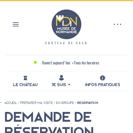
Aller
Panneau de gestion des cookies
au
contenu
principal
CHÂTEAU DE CAEN
Ouvert aujourd'hui
>
Tous les horaires
LE CHÂTEAU
JE SUIS
INFOS PRATIQUES
ACCUEIL
PRÉPARER MA VISITE
EN GROUPE
RÉSERVATION
Fil
DEMANDE DE
d'Ariane
RÉSERVATION