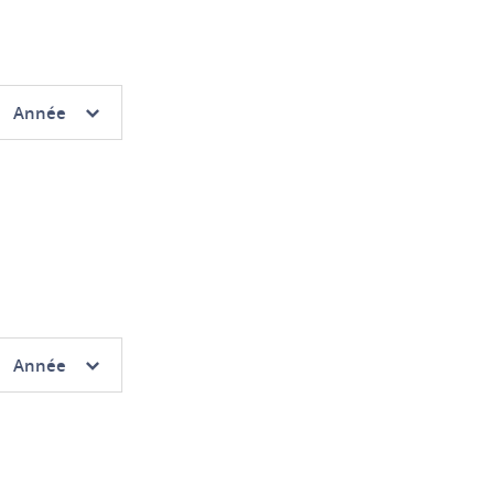
hoix
Année
 :
Année
hoix
Année
 :
Année