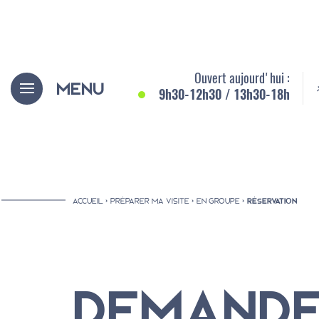
Aller
Panneau de gestion des cookies
au
contenu
principal
Ouvert aujourd'hui :
Menu
9h30-12h30 / 13h30-18h
ACCUEIL
PRÉPARER MA VISITE
EN GROUPE
RÉSERVATION
Fil
d'Ariane
Le musée et le château
Le musée et la ville
DEMANDE
Le musée et la région