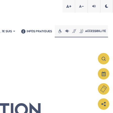
A+
A-
Accessibilité
JE SUIS
INFOS PRATIQUES
Informations pratiques
En famille, entre amis, en solo
TION
En groupe