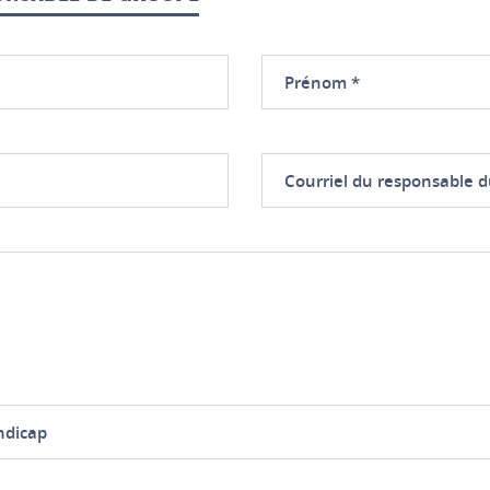
Prénom
Courriel
du
responsable
du
groupe
ndicap